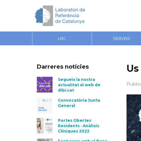
LRC
SERVEIS
Us
Darreres notícies
Segueix la nostra
Public
actualitat al web de
dibi.cat
Convocatòria Junta
General
Portes Obertes
Residents · Anàlisis
Clíniques 2022