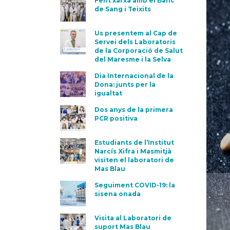
Fent xarxa amb el Banc
de Sang i Teixits
Us presentem al Cap de
Servei dels Laboratoris
de la Corporació de Salut
del Maresme i la Selva
Dia Internacional de la
Dona: junts per la
igualtat
Dos anys de la primera
PCR positiva
Estudiants de l’Institut
Narcís Xifra i Masmitjà
visiten el laboratori de
Mas Blau
Seguiment COVID-19: la
sisena onada
Visita al Laboratori de
suport Mas Blau