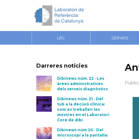
LRC
SERVEIS
An
Darreres notícies
Dibinews núm. 22 · Les
Public
àrees administratives
dels serveis diagnòstics
Dibinews núm. 21 · Del
tub a la decisió clínica:
com es treballen les
mostres en el Laboratori
Core de dibi
Dibinews núm 20 · Del
microscopi a la pantalla: