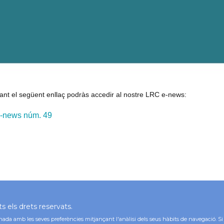
ant el següent enllaç podràs accedir al nostre LRC e-news:
-news núm. 49
 els drets reservats.
acionada amb les seves preferències mitjançant l'anàlisi dels seus hàbits de navegació.