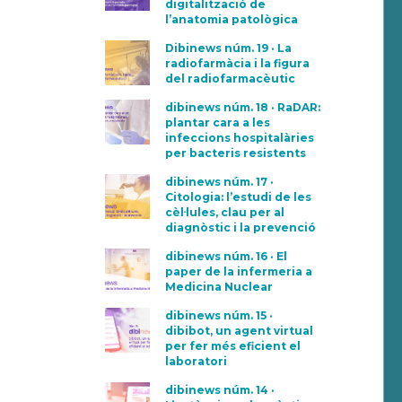
digitalització de
l’anatomia patològica
Dibinews núm. 19 · La
radiofarmàcia i la figura
del radiofarmacèutic
dibinews núm. 18 · RaDAR:
plantar cara a les
infeccions hospitalàries
per bacteris resistents
dibinews núm. 17 ·
Citologia: l’estudi de les
cèl·lules, clau per al
diagnòstic i la prevenció
dibinews núm. 16 · El
paper de la infermeria a
Medicina Nuclear
dibinews núm. 15 ·
dibibot, un agent virtual
per fer més eficient el
laboratori
dibinews núm. 14 ·