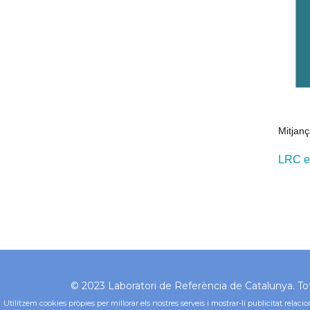
Mitjanç
LRC e
© 2023 Laboratori de Referència de Catalunya. Tots
Utilitzem cookies pròpies per millorar els nostres serveis i mostrar-li publicitat rel